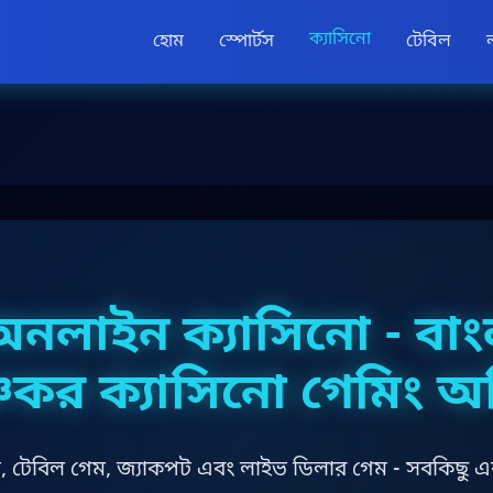
ক্যাসিনো
হোম
স্পোর্টস
টেবিল
অনলাইন ক্যাসিনো - বাং
চকর ক্যাসিনো গেমিং অ
ট, টেবিল গেম, জ্যাকপট এবং লাইভ ডিলার গেম - সবকিছু এ