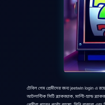
টেবিল গেম প্রেমীদের জন্য jeetwin login এ রয়েছ
আটলান্টিক সিটি ব্ল্যাকজ্যাক, মাল্টি-হ্যান্ড ব্
প্রেমীরা পাবেন পুন্টো ব্যাঙ্কো, মিনি বাকারা এব