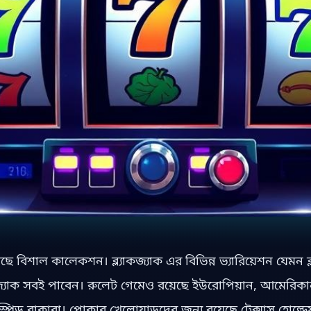
ে বিশাল কালেকশন। ব্ল্যাকজ্যাক এর বিভিন্ন ভ্যারিয়েশন যেমন ক্লা
ল্যাকজ্যাক সবই পাবেন। রুলেট গেমেও রয়েছে ইউরোপিয়ান, আমেরিকান,
ং স্পিড বাকারা। পোকার খেলোয়াড়দের জন্য রয়েছে টেক্সাস হোল্ডেম