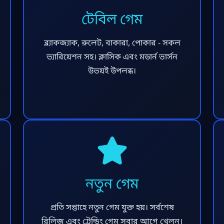
টেবিল গেম
ব্ল্যাকজ্যাক, রুলেট, বাকারা, পোকার - সকল
ভ্যারিয়েশন সহ। ক্লাসিক এবং মডার্ন ভার্সন
উভয়ই উপলব্ধ।
নতুন গেম
প্রতি সপ্তাহে নতুন গেম যুক্ত হয়। সর্বশেষ
রিলিজ এবং ট্রেন্ডিং গেম সবার আগে খেলুন।