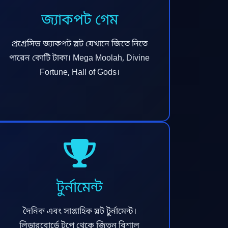
জ্যাকপট গেম
প্রগ্রেসিভ জ্যাকপট স্লট যেখানে জিতে নিতে
পারেন কোটি টাকা। Mega Moolah, Divine
Fortune, Hall of Gods।
টুর্নামেন্ট
দৈনিক এবং সাপ্তাহিক স্লট টুর্নামেন্ট।
লিডারবোর্ডে টপে থেকে জিতুন বিশাল