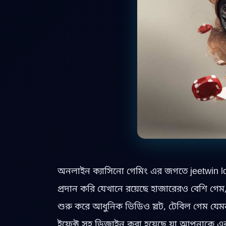
অনলাইন ক্যাসিনো গেমিং এর জগতে jeetwin logi
প্রদান করি যেখানে রয়েছে হাজারেরও বেশি গে
শুরু করে আধুনিক ভিডিও স্লট, টেবিল গেম যেমন 
ইফেক্ট সহ ডিজাইন করা হয়েছে যা আপনাকে একট