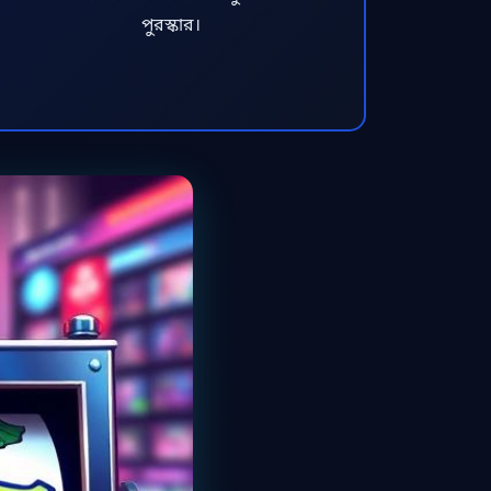
পুরস্কার।