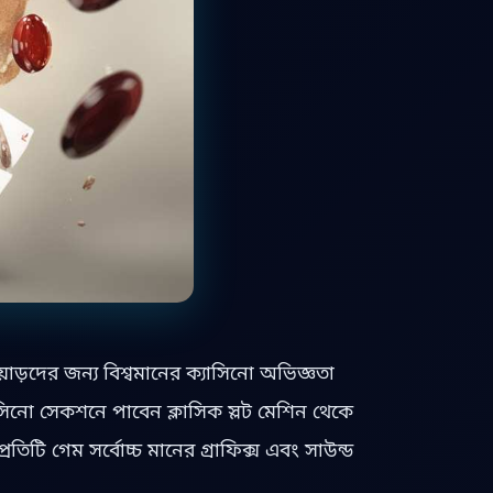
ড়দের জন্য বিশ্বমানের ক্যাসিনো অভিজ্ঞতা
িনো সেকশনে পাবেন ক্লাসিক স্লট মেশিন থেকে
টি গেম সর্বোচ্চ মানের গ্রাফিক্স এবং সাউন্ড