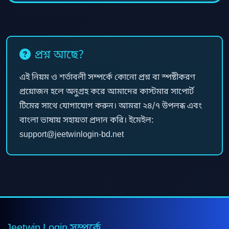
প্রশ্ন আছে?
এই নিয়ম ও শর্তাবলী সম্পর্কে কোনো প্রশ্ন বা স্পষ্টীকরণ
প্রয়োজন হলে অনুগ্রহ করে আমাদের কাস্টমার সাপোর্ট
টিমের সাথে যোগাযোগ করুন। আমরা ২৪/৭ উপলব্ধ এবং
বাংলা ভাষায় সহায়তা প্রদান করি। ইমেইল:
support@jeetwinlogin-bd.net
Jeetwin Login সম্পর্কে