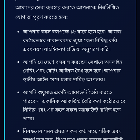
আমাদের সেবা ব্যবহার করতে আপনাকে নিম্নলিখিত
যোগ্যতা পূরণ করতে হবে:
আপনার বয়স কমপক্ষে ১৮ বছর হতে হবে। আমরা
কঠোরভাবে নাবালকদের জুয়া খেলা নিষিদ্ধ করি
এবং বয়স যাচাইকরণ প্রক্রিয়া অনুসরণ করি।
আপনি যে দেশে বসবাস করছেন সেখানে অনলাইন
গেমিং এবং বেটিং আইনত বৈধ হতে হবে। আপনার
স্থানীয় আইন মেনে চলার দায়িত্ব আপনার।
আপনি শুধুমাত্র একটি অ্যাকাউন্ট তৈরি করতে
পারবেন। একাধিক অ্যাকাউন্ট তৈরি করা কঠোরভাবে
নিষিদ্ধ এবং এর ফলে সকল অ্যাকাউন্ট স্থগিত হতে
পারে।
নিবন্ধনের সময় প্রদত্ত সকল তথ্য সত্য, সঠিক এবং