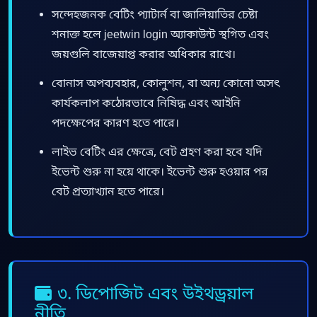
সন্দেহজনক বেটিং প্যাটার্ন বা জালিয়াতির চেষ্টা
শনাক্ত হলে jeetwin login অ্যাকাউন্ট স্থগিত এবং
জয়গুলি বাজেয়াপ্ত করার অধিকার রাখে।
বোনাস অপব্যবহার, কোলুশন, বা অন্য কোনো অসৎ
কার্যকলাপ কঠোরভাবে নিষিদ্ধ এবং আইনি
পদক্ষেপের কারণ হতে পারে।
লাইভ বেটিং এর ক্ষেত্রে, বেট গ্রহণ করা হবে যদি
ইভেন্ট শুরু না হয়ে থাকে। ইভেন্ট শুরু হওয়ার পর
বেট প্রত্যাখ্যান হতে পারে।
৩. ডিপোজিট এবং উইথড্রয়াল
নীতি