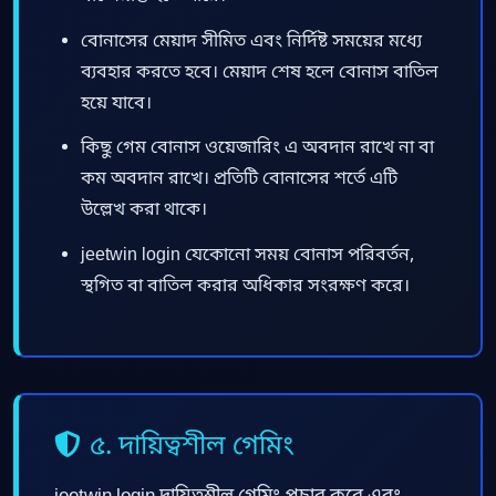
বোনাসের মেয়াদ সীমিত এবং নির্দিষ্ট সময়ের মধ্যে
ব্যবহার করতে হবে। মেয়াদ শেষ হলে বোনাস বাতিল
হয়ে যাবে।
কিছু গেম বোনাস ওয়েজারিং এ অবদান রাখে না বা
কম অবদান রাখে। প্রতিটি বোনাসের শর্তে এটি
উল্লেখ করা থাকে।
jeetwin login যেকোনো সময় বোনাস পরিবর্তন,
স্থগিত বা বাতিল করার অধিকার সংরক্ষণ করে।
৫. দায়িত্বশীল গেমিং