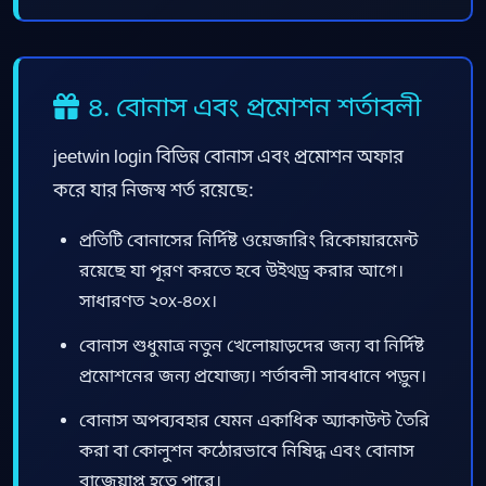
৪. বোনাস এবং প্রমোশন শর্তাবলী
jeetwin login বিভিন্ন বোনাস এবং প্রমোশন অফার
করে যার নিজস্ব শর্ত রয়েছে:
প্রতিটি বোনাসের নির্দিষ্ট ওয়েজারিং রিকোয়ারমেন্ট
রয়েছে যা পূরণ করতে হবে উইথড্র করার আগে।
সাধারণত ২০x-৪০x।
বোনাস শুধুমাত্র নতুন খেলোয়াড়দের জন্য বা নির্দিষ্ট
প্রমোশনের জন্য প্রযোজ্য। শর্তাবলী সাবধানে পড়ুন।
বোনাস অপব্যবহার যেমন একাধিক অ্যাকাউন্ট তৈরি
করা বা কোলুশন কঠোরভাবে নিষিদ্ধ এবং বোনাস
বাজেয়াপ্ত হতে পারে।