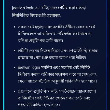
jeetwin login এ বেটিং এবং গেমিং করার সময়
নিম্নলিখিত নিয়মগুলি প্রযোজ্য:
সকল বেট চূড়ান্ত এবং অপরিবর্তনীয়। একবার বেট
নিশ্চিত হলে তা বাতিল বা পরিবর্তন করা যাবে না,
যদি না প্রযুক্তিগত ত্রুটি থাকে।
প্রতিটি গেমের নিজস্ব নিয়ম এবং পেআউট স্ট্রাকচার
রয়েছে যা গেম শুরু করার আগে পড়া উচিত।
jeetwin login সর্বনিম্ন এবং সর্বোচ্চ বেট লিমিট
নির্ধারণ করার অধিকার সংরক্ষণ করে যা গেম এবং
খেলোয়াড়ের স্ট্যাটাস অনুযায়ী পরিবর্তিত হতে পারে।
যেকোনো প্রযুক্তিগত ত্রুটি, সফটওয়্যার ম্যালফাংশন
বা সিস্টেম ফেইলিউরের ক্ষেত্রে সকল বেট এবং
পেআউট বাতিল হতে পারে।