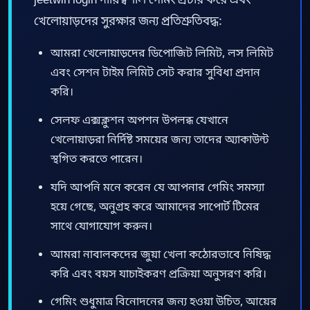
jeetwin login দায়িত্বশীল গেমিং প্রচার করে এবং
খেলোয়াড়দের সুরক্ষার জন্য প্রতিশ্রুতিবদ্ধ:
আমরা খেলোয়াড়দের ডিপোজিট লিমিট, লস লিমিট
এবং সেশন টাইম লিমিট সেট করার সুবিধা প্রদান
করি।
সেলফ এক্সক্লুশন অপশন উপলব্ধ যেখানে
খেলোয়াড়রা নির্দিষ্ট সময়ের জন্য তাদের অ্যাকাউন্ট
স্থগিত করতে পারেন।
যদি আপনি মনে করেন যে আপনার গেমিং সমস্যা
হয়ে গেছে, অনুগ্রহ করে আমাদের সাপোর্ট টিমের
সাথে যোগাযোগ করুন।
আমরা নাবালকদের জুয়া খেলা কঠোরভাবে নিষিদ্ধ
করি এবং বয়স যাচাইকরণ প্রক্রিয়া অনুসরণ করি।
গেমিং শুধুমাত্র বিনোদনের জন্য হওয়া উচিত, আয়ের