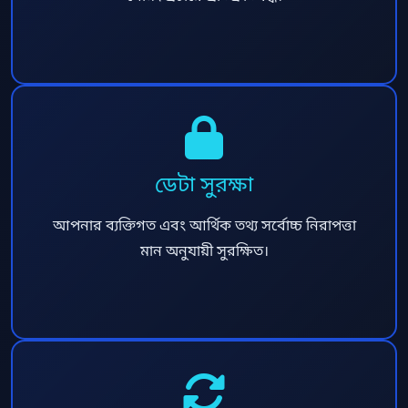
ডেটা সুরক্ষা
আপনার ব্যক্তিগত এবং আর্থিক তথ্য সর্বোচ্চ নিরাপত্তা
মান অনুযায়ী সুরক্ষিত।