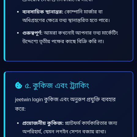
ব্যবসায়িক স্থানান্তর:
কোম্পানি মার্জার বা
অধিগ্রহণের ক্ষেত্রে তথ্য স্থানান্তরিত হতে পারে।
গুরুত্বপূর্ণ:
আমরা কখনোই আপনার তথ্য মার্কেটিং
উদ্দেশ্যে তৃতীয় পক্ষের কাছে বিক্রি করি না।
৫. কুকিজ এবং ট্র্যাকিং
jeetwin login কুকিজ এবং অনুরূপ প্রযুক্তি ব্যবহার
করে:
প্রয়োজনীয় কুকিজ:
প্ল্যাটফর্ম কার্যকারিতার জন্য
অপরিহার্য, যেমন লগইন সেশন বজায় রাখা।