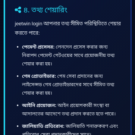
৪. তথ্য শেয়ারিং
jeetwin login আপনার তথ্য সীমিত পরিস্থিতিতে শেয়ার
করতে পারে:
পেমেন্ট প্রসেসর:
লেনদেন প্রসেস করার জন্য
নিরাপদ পেমেন্ট গেটওয়ের সাথে প্রয়োজনীয় তথ্য
শেয়ার করা হয়।
গেম প্রোভাইডার:
গেম সেবা প্রদানের জন্য
লাইসেন্সড গেম প্রোভাইডারদের সাথে সীমিত তথ্য
শেয়ার করা হয়।
আইনি প্রয়োজন:
আইন প্রয়োগকারী সংস্থা বা
আদালতের আদেশে তথ্য প্রদান করতে হতে পারে।
জালিয়াতি প্রতিরোধ:
জালিয়াতি শনাক্তকরণ এবং
প্রতিরোধ সেবা প্রদানকারীদের সাথে।