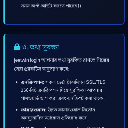
সময় অপ্ট-আউট করতে পারেন)।
৩. তথ্য সুরক্ষা
jeetwin login আপনার তথ্য সুরক্ষিত রাখতে শিল্পের
সেরা প্র্যাকটিস অনুসরণ করে:
এনক্রিপশন:
সকল ডেটা ট্রান্সমিশন SSL/TLS
256-বিট এনক্রিপশন দিয়ে সুরক্ষিত। আপনার
পাসওয়ার্ড হ্যাশ করা এবং এনক্রিপ্ট করা থাকে।
ফায়ারওয়াল:
উন্নত ফায়ারওয়াল সিস্টেম
অননুমোদিত অ্যাক্সেস প্রতিরোধ করে।