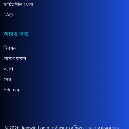
দায়িত্বশীল খেলা
FAQ
আরও তথ্য
নিবন্ধন
প্রবেশ করুন
অ্যাপ
গেম
Sitemap
© 2026 Jeetwin Login. সর্বস্বত্ব সংরক্ষিত। | ১৮+ বয়সের জন্য |