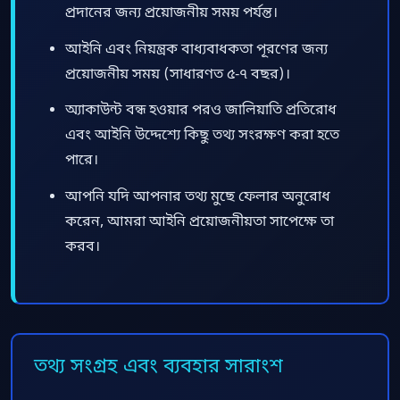
প্রদানের জন্য প্রয়োজনীয় সময় পর্যন্ত।
আইনি এবং নিয়ন্ত্রক বাধ্যবাধকতা পূরণের জন্য
প্রয়োজনীয় সময় (সাধারণত ৫-৭ বছর)।
অ্যাকাউন্ট বন্ধ হওয়ার পরও জালিয়াতি প্রতিরোধ
এবং আইনি উদ্দেশ্যে কিছু তথ্য সংরক্ষণ করা হতে
পারে।
আপনি যদি আপনার তথ্য মুছে ফেলার অনুরোধ
করেন, আমরা আইনি প্রয়োজনীয়তা সাপেক্ষে তা
করব।
তথ্য সংগ্রহ এবং ব্যবহার সারাংশ