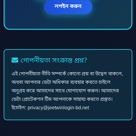
লগইন করুন
গোপনীয়তা সংক্রান্ত প্রশ্ন?
এই গোপনীয়তা নীতি সম্পর্কে কোনো প্রশ্ন বা উদ্বেগ থাকলে,
অথবা আপনার ডেটা অধিকার ব্যবহার করতে চাইলে
অনুগ্রহ করে আমাদের সাথে যোগাযোগ করুন। আমাদের
ডেটা প্রোটেকশন টিম আপনাকে সাহায্য করতে প্রস্তুত।
ইমেইল:
privacy@jeetwinlogin-bd.net