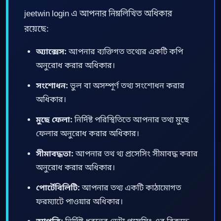
jeetwin login এ আপনার নিম্নলিখিত অধিকার
রয়েছে:
অ্যাক্সেস:
আপনার ব্যক্তিগত তথ্যের একটি কপি
অনুরোধ করার অধিকার।
সংশোধন:
ভুল বা অসম্পূর্ণ তথ্য সংশোধন করার
অধিকার।
মুছে ফেলা:
নির্দিষ্ট পরিস্থিতিতে আপনার তথ্য মুছে
ফেলার অনুরোধ করার অধিকার।
সীমাবদ্ধতা:
আপনার তথ থ্য প্রসেসিং সীমাবদ্ধ করার
অনুরোধ করার অধিকার।
পোর্টেবিলিটি:
আপনার তথ্য একটি কাঠামোগত
ফরম্যাটে পাওয়ার অধিকার।