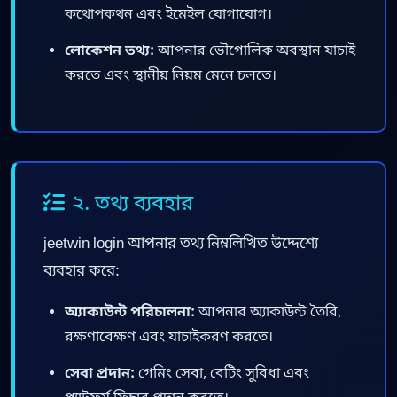
কথোপকথন এবং ইমেইল যোগাযোগ।
লোকেশন তথ্য:
আপনার ভৌগোলিক অবস্থান যাচাই
করতে এবং স্থানীয় নিয়ম মেনে চলতে।
২. তথ্য ব্যবহার
jeetwin login আপনার তথ্য নিম্নলিখিত উদ্দেশ্যে
ব্যবহার করে:
অ্যাকাউন্ট পরিচালনা:
আপনার অ্যাকাউন্ট তৈরি,
রক্ষণাবেক্ষণ এবং যাচাইকরণ করতে।
সেবা প্রদান:
গেমিং সেবা, বেটিং সুবিধা এবং