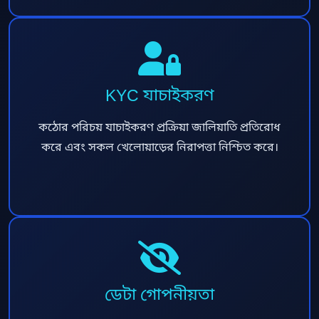
KYC যাচাইকরণ
কঠোর পরিচয় যাচাইকরণ প্রক্রিয়া জালিয়াতি প্রতিরোধ
করে এবং সকল খেলোয়াড়ের নিরাপত্তা নিশ্চিত করে।
ডেটা গোপনীয়তা