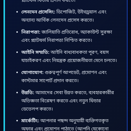
প্ল্যাটফর্ম ফিচার প্রদান করতে।
লেনদেন প্রসেসিং:
ডিপোজিট, উইথড্রয়াল এবং
অন্যান্য আর্থিক লেনদেন প্রসেস করতে।
নিরাপত্তা:
জালিয়াতি প্রতিরোধ, অ্যাকাউন্ট সুরক্ষা
এবং প্ল্যাটফর্ম নিরাপত্তা নিশ্চিত করতে।
আইনি সম্মতি:
আইনি বাধ্যবাধকতা পূরণ, বয়স
যাচাইকরণ এবং নিয়ন্ত্রক প্রয়োজনীয়তা মেনে চলতে।
যোগাযোগ:
গুরুত্বপূর্ণ আপডেট, প্রমোশন এবং
কাস্টমার সাপোর্ট প্রদান করতে।
উন্নতি:
আমাদের সেবা উন্নত করতে, ব্যবহারকারীর
অভিজ্ঞতা বিশ্লেষণ করতে এবং নতুন ফিচার
ডেভেলপ করতে।
মার্কেটিং:
আপনার পছন্দ অনুযায়ী ব্যক্তিগতকৃত
অফার এবং প্রমোশন পাঠাতে (আপনি যেকোনো