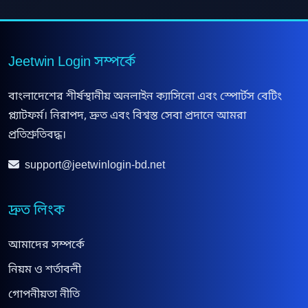
Jeetwin Login সম্পর্কে
বাংলাদেশের শীর্ষস্থানীয় অনলাইন ক্যাসিনো এবং স্পোর্টস বেটিং
প্ল্যাটফর্ম। নিরাপদ, দ্রুত এবং বিশ্বস্ত সেবা প্রদানে আমরা
প্রতিশ্রুতিবদ্ধ।
support@jeetwinlogin-bd.net
দ্রুত লিংক
আমাদের সম্পর্কে
নিয়ম ও শর্তাবলী
গোপনীয়তা নীতি