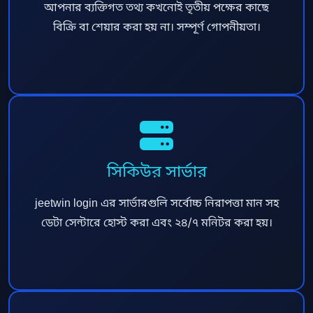
আপনার ব্যক্তিগত তথ্য কখনোই তৃতীয় পক্ষের কাছে
বিক্রি বা শেয়ার করা হয় না। সম্পূর্ণ গোপনীয়তা।
সিকিউর সার্ভার
jeetwin login এর সার্ভারগুলি সর্বোচ্চ নিরাপত্তা মান সহ
ডেটা সেন্টারে হোস্ট করা এবং ২৪/৭ মনিটর করা হয়।