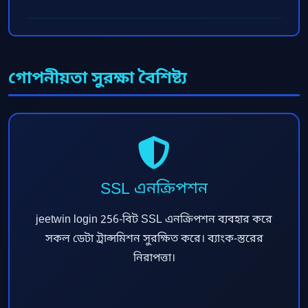
গোপনীয়তা সুরক্ষা বৈশিষ্ট্য
SSL এনক্রিপশন
jeetwin login 256-বিট SSL এনক্রিপশন ব্যবহার করে
সকল ডেটা ট্রান্সমিশন সুরক্ষিত করে। ব্যাংক-স্তরের
নিরাপত্তা।